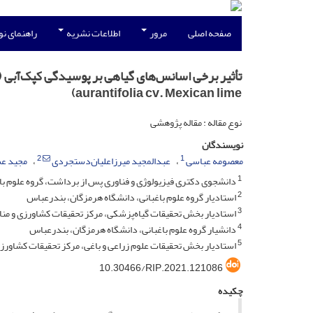
صفحه اصلی
مرور
اطلاعات نشریه
راهنمای ن
aurantifolia cv. Mexican lime)
نوع مقاله : مقاله پژوهشی
نویسندگان
2
1
معصومه عباسی
عبدالمجید‌ میرزاعلیان‌دستجردی
مجید ع
1
دانشجوی دکتری فیزیولوژی و فناوری پس از برداشت، گروه علوم با
2
استادیار گروه علوم باغبانی، دانشگاه هرمزگان، بندرعباس
3
استادیار بخش تحقیقات گیاه‌پزشکی، مرکز تحقیقات کشاورزی و منا
4
دانشیار گروه علوم باغبانی، دانشگاه هرمزگان، بندرعباس
5
استادیار بخش تحقیقات علوم زراعی و باغی، مرکز تحقیقات کشاورز
10.30466/RIP.2021.121086
چکیده