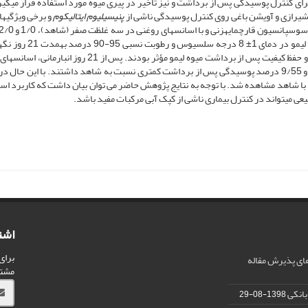
رای کنترل پوسیدگی پس از برداشت و نیز تأخیر در پیری میوه مورد استفاده قرار می‏گیر
شیرازی و آویشن باغی روی کنترل پوسیدگی ناشی از
پنی­سیلیوم ایتالیکوم
و برخی ویژگی­ها
در اتانول 5/1% حجمی- حجمی، غوطه­ور شدند. سپس میوه­های لیمو در دمای 1± 8 درجه سلس
شدند. نتایج نشان داد که اسانس­های گیاهی در کنترل کپک­ آبی و حفظ کیفیت پس ­از برداشت میوه لیمو مؤثر بودند. پس ­از 
باغی در غلظت 2/0 درصد و دارچین 1/0 درصد به­ترتیب 8/58 و 9/55 درصد پوسیدگی پس ­از برداشت کمتری نسبت به شاهد داشتند. با این حا
ه با شاهد مشاهده شد. با توجه به نتایج پژوهش حاضر می توان بیان داشت که کاربرد اسا
ی می­تواند در کنترل بیماری ناشی از کپک آبی مرکبات مفید باشد.
اشت
برای
ای پذیرش مقاله
مشت
انکی
1398-08-29