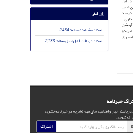
د. این
ی کیفی
لیموترش رقم مکزیکن لایم در طی انبارمانی انجام شد. لیموها با سوسپانسیون­ قارچمایه­زنی­ و با اسانس­های روغنی در سه غلظت­ صفر (شاهد)، 1/0 و 2/0 درصد
آمار
یوس و رطوبت نسبی 95-90 درصد به­­مدت 21 روز نگه­داری ­
21 روز انبارمانی، اسانس­های آویشن
تعداد مشاهده مقاله:
2,464
ل در این دو
نس­های
تعداد دریافت فایل اصل مقاله:
2,133
راک خبرنامه
 دریافت اخبار و اطلاعیه های مهم نشریه در خبرنامه نشریه
رک شوید.
اشتراک