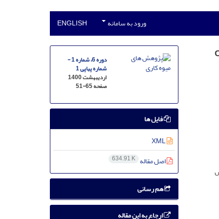
ورود به سامانه
ENGLISH
وه لیموترش (Citrus
دوره 6، شماره 1 -
شماره پیاپی 1
اردیبهشت 1400
صفحه
51-65
فایل ها
XML
634.91 K
اصل مقاله
س
هم رسانی
ارجاع به این مقاله