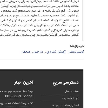
ترکیبات طبیعی مانند اسانس­های گیاهی به­عنوان یک روش سالم ب
مطالعه با هدف بررسی اثرات اسانس­های میخک، دارچین، آویشن 
تیمار محتوای فنل کل و فعالیت آنتی­اکسیدانی بیشتری در مقایس
گیاهی به­خصوص آویشن باغی و دارچین به­عنوان یک قارچ­کش طبیع
کلیدواژه‌ها
آویشن باغی
آویشن شیرازی
دارچین
میخک
دسترسی سریع
آخرین اخبار
صفحه اصلی
موضوعات مصوب و زمینه ه
(Scope)
1398-08-29
درباره نشریه
تکمیل مشخصات شخصی و ب
اعضای هیات تحریریه