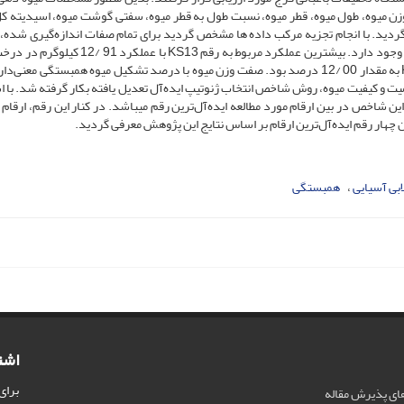
ن میوه، طول میوه، قطر میوه، نسبت طول به قطر میوه، سفتی گوشت میوه، اسیدیته کل
عطر میوه ثبت گردید. با انجام تجزیه مرکب داده­ ها مشخص گردید برای تمام صفات اندازه‌گیری شده،
ارقام مورد مطالعه، اختلاف معنی­ دار در سطح احتمال یک درصد وجود دارد. بیشترین عملکرد مربوط به رقم 3
مشخص گردید بیشترین درصد تشکیل میوه متعلق به رقم KS7 به مقدار 00 /12 درصد بود. صفت وزن میوه با درصد تشکیل میوه همبستگی معن
ت و کیفیت میوه، روش شاخص انتخاب ژنوتیپ ایده‌آل تعدیل یافته بکار گرفته شد. با ا
ابی آسیایی
همبستگی
اشت
برای
ای پذیرش مقاله