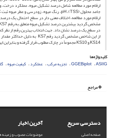
ارقام مورد مطالعه شامل درصد تشکیل میوه، عملکرد درخت، وز
جامد محلول (TSS)، pH، رنگ میوه، زودرسی و 
در سطح یک درصد نشان داد. جهت انتخاب بهترین رقم از نظر کمی
KS14 و KS10 مجموعاً در چارک مطلوب قرار گرفته و بنابراین این چهار رقم ایده‌آل‌ترین ارقام بر اساس نتایج این پژوهش معرفی گردید.
کلیدواژه‌ها
ASIIG
GGEBiplot
تجزیه مرکب
عملکرد
کیفیت میوه
گل
مراجع
دسترسی سریع
آخرین اخبار
صفحه اصلی
موضوعات مصوب و زمینه ه