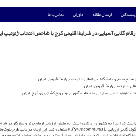
ویسندگان
ارسال مقاله
داوران
تماس با ما
ارقام گلابی آسیایی در شرایط اقلیمی کرج با شاخص انتخاب ژنوتیپ ای
بع طبیعی، دانشگاه بین المللی امام خمینی‌(ره)، قزوین، ایران.
ی امام خمینی(ره)، قزوین، ایران.
علوم باغبانی، سازمان تحقیقات، آموزش و ترویج کشاورزی، کرج، ایران.
لابی است که اخیرا به کشور وارد شده است. به منظور ارزیابی ارقام برتر و سازگار در شرا
نه گلابی اروپایی (
Pyrus communis
L.) استفاده شد. این ارقام در قالب طرح بلوک‌ه
 سه تکرار و طی چهار سال باغی (1393-1390) در ایستگاه تحقیقات باغبانی کرج مورد ارزیابی قرار گرفتند. بدین منظور مشخصات میوه­ 