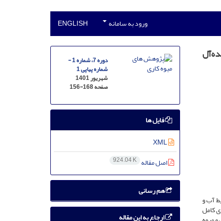
ورود به سامانه
ENGLISH
ده‌آل
دوره 7، شماره 1 -
شماره پیاپی 1
شهریور 1401
صفحه
156-168
فایل ها
XML
924.04 K
اصل مقاله
هم رسانی
یط آب و
ای کامل
ارجاع به این مقاله
دهی و میوه