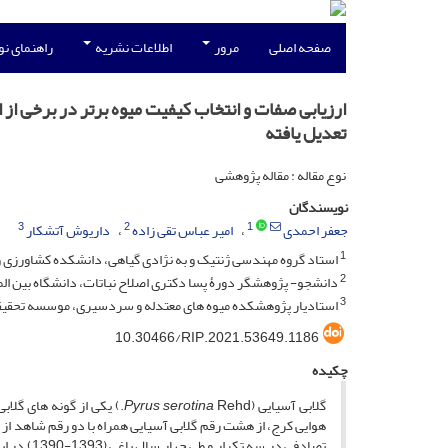
صفحه اصلی
مرور
اطلاعات نشریه
راهنمای ن
ارزیابی صفات و انتخاب کیفیت میوه برتر در برخی از 
تعدیل یافته
نوع مقاله : مقاله پژوهشی
نویسندگان
3
2
1
جعفر احمدی
امیر عباس تقی زاده
داریوش آتشکار
1
استاد گروه مهندسی ژنتیک و به نژادی گیاهی، دانشکده کشاورزی و منا
2
دانشجو- پژوهشگر دورۀ پسا دکتری اصلاح نباتات، دانشگاه بین الملل
3
استادیار پژوهشکده میوه های معتدله و سردسیری، موسسه تحقیقات 
10.30466/RIP.2021.53649.1186
چکیده
گلابی آسیایی (
Pyrus serotina
Rehd.) یکی از گونه های گ
هوایی کرج، از هشت رقم گلابی آسیایی همراه با دو رقم شاهد از گو
تصادفی در