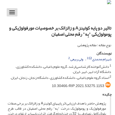
Toggle
vigation
تاثیر دو پایه کوئینزA و زالزالک بر خصوصیات مورفولوژیکی و
پومولوژیکی "بِه" رقم محلی اصفهان
نوع مقاله : مقاله پژوهشی
نویسندگان
2
1
شهرام محمدی
ولی ربیعی
1
دانش‌آموخته کارشناسی‌ارشد، گروه علوم باغبانی، دانشکده کشاورزی،
دانشگاه آزاد ابهر، ابهر، ایران.
2
استاد گروه علوم باغبانی، دانشکده کشاورزی، دانشگاه زنجان، زنجان، ایران.
10.30466/RIP.2021.53275.1153
چکیده
پژوهش حاضر با هدف ارزیابی اثر پایه­های کوئینزA و زالزالک بر برخی صفات
مورفولوژیک و پومولوژیک درخت "بِه" رقم محلی اصفهان در قالب طرح
بلوک کامل تصادفی با 32 درخت انجام گرفت. اثرات پایه­ها بر ارتفاع درخت،