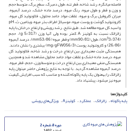
فاصله میانگره، رشد شاخه، قطر تنه، طول دمبرگ، سطح برگ، متوسط حجم
و وزن و قطر و طول میوه، رنگ میوه، درصد ماده خشک، درصد آب­میوه،
میزان کلروفیل برگ و میوه، غلظت مواد جامد محلول، فلاونوئید کل میوه،
کاروتنوئید گوشت و پوست میوه، موسیلاژ اطراف بذر میوه، ویتامین ث، pH
و اسید کل میوه مطالعه شد. طبق نتایج، رشد رویشی و ارتفاع درختان با پایه
زالزالک نسبت به کوئینز A کمتر بوده ولی آن­ها وزن (g 5/317)، حجم
3
(cm
3/374)، طول (mm90/81) و قطر میوه ( mm53/86)، درصد آب­میوه
(26/86) و کاروتنوئید پوست (mg/gFW056/3) بیشتری را نشان دادند.
همبستگی مثبت معنی­داری بین ارتفاع درخت و رشد شاخه، فلاونوئید کل
میوه، درصد ماده خشک و غلظت مواد جامد محلول مشاهده شد و هم­چنین
همبستگی منفی معنی­داری بین ارتفاع درخت و متوسط وزن، حجم، قطر میوه،
درصد آب­میوه مشاهده گردید. با توجه به نتایج پژوهش حاضر می­توان پایه
زالزالک را به
عنوان یک پایه پاکوتاه کننده و مناسب که سبب افزایش کیفیت
میوه نیز می­شود، پیشنهاد داد.
کلیدواژه‌ها
پایه پاکوتاه
زالزالک
عملکرد
کوئینزA
ویژگی‌های رویشی
دوره 8، شماره 2
اسفند 1402