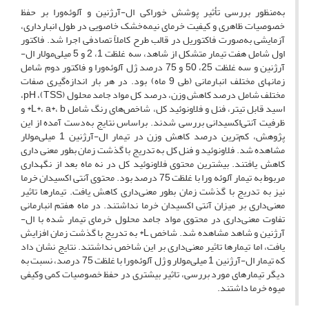
به‌منظور بررسی تأثیر پوشش خوراکی ال‌-آرژنین و آلوئه‌ورا بر حفظ
خصوصیات ظاهری و کیفیت خرمای نیمه‌خشک خاصویی در طول انبارداری،
آزمایشی به‌صورت فاکتوریل در قالب طرح کاملاً تصادفی اجرا شد. فاکتور
اول شامل هفت تیمار متشکل از شاهد، سه غلظت 1، 2 و 5 میلی‌مولار ال‌‌-
آرژنین و سه غلظت 25، 50 و 75 درصد ژل آلوئه‌ورا و فاکتور دوم شامل
زمانهای مختلف انبارمانی (طی 9 ماه) بود. در هر بار اندازه‌گیری صفات
مختلف شامل درصد کاهش وزن، درصد کل مواد جامد محلول (TSS)، pH،
اسید قابل تیتر، فنل و فلاونوئید کل، شاخص‌های رنگ شامل L*، a*، b* و
ظرفیت آنتی‌اکسیدانی بررسی شدند. براساس نتایج به‌دست آمده از این
پژوهش، کم‌ترین درصد کاهش وزن در تیمار ال-‌آرژنین 1 میلی‌مولار
مشاهده شد. فلاونوئید و فنل کل به تدریج با گذشت زمان بطور معنی داری
کاهش یافتند. بیشترین محتوی فلاونوئید کل در نه ماه بعد از نگهداری
مربوط به تیمار آلوئه ورا با غلظت 75 درصد بود. محتوی آنتی اکسیدان خرما
نیز به تدریج با گذشت زمان بطور معنی‌داری کاهش یافت. تیمارها تاثیر
معنی‌داری بر میزان آنتی اکسیدان خرما نداشتند. در ماه هفتم انبارمانی
تفاوت معنی‌داری در محتوی مواد جامد محلول خرمای تیمار شده با ال-
آرژنین و شاهد مشاهده شد. شاخص L* به تدریج با گذشت زمان افزایش
یافت، اما تیمارها تاثیر معنی‌داری بر این شاخص نداشتند. نتایج نشان داد
که تیمار ال-‌آرژنین 1 میلی‌مولار و ژل آلوئه‌ورا با غلظت 75 درصد، نسبت به
دیگر تیمارهای مورد بررسی، تاثیر بیشتری در حفظ خصوصیات کمی وکیفی
میوه خرما داشتند.