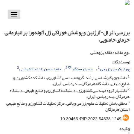
Toggle
vigation
بررسی اثر ال-‌آرژنین و پوشش خوراکی ژل آلوئه‌ورا بر انبارمانی
خرمای خاصویی
نوع مقاله : مقاله پژوهشی
نویسندگان
3
2
1
پوران کریمی تزرجی
سمیه رستگار
حامد حسن زاده خانکهدانی
1
دانشجوی کارشناسی ارشد، گروه مهندسی کشاورزی، دانشکده کشاورزی و
منابع طبیعی، دانشگاه هرمزگان، بندرعباس، ایران.
2
دانشیار گروه مهندسی کشاورزی، دانشکده کشاورزی و منابع طبیعی، دانشگاه
هرمزگان، بندرعباس، ایران.
3
محقق بخش تحقیقات علوم زراعی و باغی، مرکز تحقیقات کشاورزی و منابع طبیعی
استان هرمزگان
10.30466/RIP.2022.54338.1249
چکیده