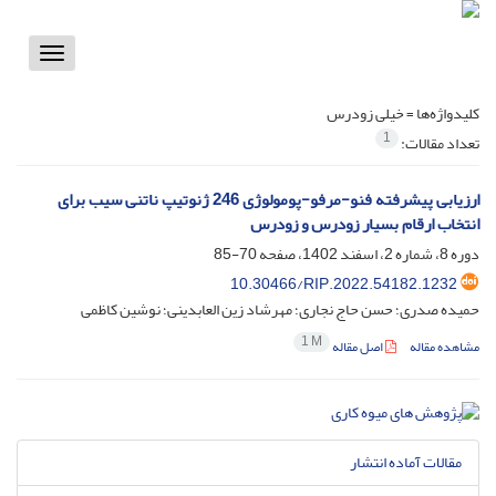
Toggle
vigation
کلیدواژه‌ها =
خیلی زودرس
1
تعداد مقالات:
ارزیابی پیشرفته فنو-مرفو-پومولوژی 246 ژنوتیپ ناتنی سیب برای
انتخاب ارقام بسیار زودرس و زودرس
دوره 8، شماره 2، اسفند 1402، صفحه
70-85
10.30466/RIP.2022.54182.1232
حمیده صدری؛ حسن حاج نجاری؛ مهرشاد زین العابدینی؛ نوشین کاظمی
1 M
مشاهده مقاله
اصل مقاله
مقالات آماده انتشار