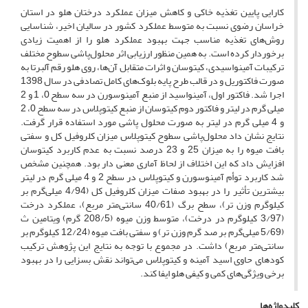
کارایی پایین تغذیه خاکی و کاهش میزان عملکرد درختان هلو در استان
خراسان رضوی نسبت به متوسط عملکرد کشور در سالیان اخیر، شناسایی
روش‌های تغذیه مناسب جهت بهبود عملکرد هلو را از اهمیت زیادی
برخوردار کرده است. به همین منظور ارزیابی اثر محلول‌پاشی سطوح مختلف
ترکیبات آمینواسیدی، کیتوسان و اثرات متقابل آن‌ها، روی هلو رقم آلبرتا به
صورت فاکتوریل و در قالب طرح پایه بلوک‌های کامل تصادفی در سال 1398
اجرا شد. فاکتور اول، آمینواسید از منبع آمینوسورن در سه سطح 0، 1 و 2
میلی گرم در لیتر و فاکتور دوم کیتوسان از منبع کیتوپلاس در سه سطح 0، 2
و 4 میلی گرم در لیتر به صورت محلول پاشی مورد استفاده قرار گرفت.
نتایج نشان داد محلول‌پاشی سطوح کیتوپلاس میزان کلروفیل کل و سفتی
بافت میوه را به میزان 25 و 23 درصد نسبت به عدم کاربرد کیتوسان
افزایش داد که این اختلاف از لحاظ آماری معنی دار بود. همچنین مشخص
شد کاربرد توأم آمینوسورن و کیتوپلاس در سطح 2 و 4 میلی گرم در لیتر
بیشترین تأثیر را در بهبود صفات میزان کلروفیل کل (4/94 میلی‌گرم بر
کیلوگرم وزن تر)، سطح برگ (40/61 سانتی‌متر مربع)، عملکرد درخت
(3/97 کیلوگرم در درخت)، متوسط وزن میوه (208/5 گرم) ویتامین ث
(5/69 میلی‌گرم بر صد گرم وزن تر) و سفتی بافت میوه (12/24 کیلوگرم بر
سانتی‌متر مربع) داشت. در مجموع با توجه به نتایج این پژوهش ترکیب
کودهای حاوی اسید آمینه و کیتوپلاس می‌تواند نقش بسزایی را در بهبود
برخی ویژگی‌های کمی و کیفی هلو ایفا کند.
کلیدواژه‌ها