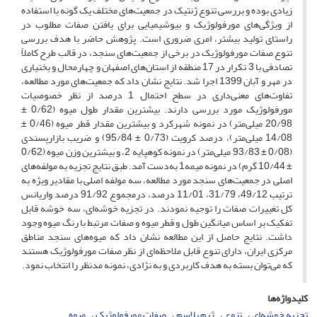
زیادی بوده و بررسی تنوع ژنتیک در جمعیت‌های مختلف یک گونه با استفاده
از ویژگی‌های مورفولوژیک و بیوشیمیایی برای یافتن صفات مطلوب در
راستای تولید بیشتر، امری ضروری است. پژوهش حاضر با هدف بررسی
تنوع صفات مورفولوژیک در برخی از جمعیت‌های سنجد، در قالب طرح کاملاً
تصادفی با 3 تکرار در 17 منطقه از استان‌های اصفهان و چهارمحال‌ و ‌بختیاری
در مهر و آبان 1399 اجرا شد. نتایج نشان داد که جمعیت‌های مورد مطالعه،
تفاوت‌های معنی‌داری در سطح احتمال 1 درصد از نظر خصوصیات
مورفولوژیک مورد بررسی دارند. بیشترین مقدار طول میوه (0/62 ±
20/98 میلی‌متر) در نمونه شهرکرد و بیشترین مقدار قطر میوه (0/46 ±
14/08 میلی‌متر)، درصد کرویت (0/73 ± 95/84) و ضریب بازارپسندی
(0/08 ± 93/83 میلی‌متر) در نمونه کوهپایه 2، و بیشترین وزن میوه (0/62
± 10/44 گرم) در نمونه میمه1 به‌دست آمد. طبق نتایج تجزیه به مولفه‌های
اصلی در جمعیت‌های سنجد مورد مطالعه، سه مولفه اصلی با مقادیر ویژه به
ترتیب 49/12، 31/79، 11/01 درصد، درمجموع 91/92 درصد واریانس
کل تغییرات صفات را توجیه نمودند. در تجزیه خوشه‌ای، سه خوشه قابل
تفکیک بر اساس میانگین طول و قطر میوه و صفات مرتبط با رنگ میوه وجود
داشت. نتایج حاصل از این مطالعه نشان داد که میوه‌های سنجد مناطق
مرکزی ایران، دارای تنوع قابل ملاحظه‌ای از نظر صفات مورفولوژیک هستند
که می‌توان بسته به هدف کاربردی و به نژادی، نمونه مدنظر را انتخاب نمود.
کلیدواژه‌ها
تجزیه خوشه‌ای
تنوع
ژرم پلاسم
صفات مورفولوژیک
میوه