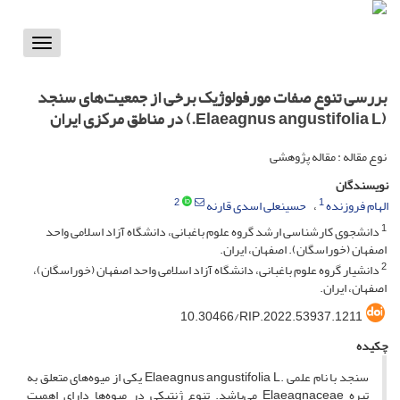
Toggle
vigation
بررسی تنوع صفات مورفولوژیک برخی از جمعیت‌های سنجد
(Elaeagnus angustifolia L.) در مناطق مرکزی ایران
نوع مقاله : مقاله پژوهشی
نویسندگان
2
1
الهام فروزنده
حسینعلی اسدی قارنه
1
دانشجوی کارشناسی ارشد گروه علوم باغبانی، دانشگاه آزاد اسلامی واحد
اصفهان (خوراسگان). اصفهان، ایران.
2
دانشیار گروه علوم باغبانی، دانشگاه آزاد اسلامی واحد اصفهان (خوراسگان)،
اصفهان، ایران.
10.30466/RIP.2022.53937.1211
چکیده
سنجد با نام علمی .Elaeagnus angustifolia L یکی از میوه‌های متعلق به
تیره Elaeagnaceae می‌باشد. تنوع ژنتیکی در میوه‌ها دارای اهمیت